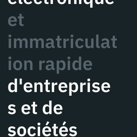
et
immatriculat
ion rapide
d'entreprise
s et de
sociétés