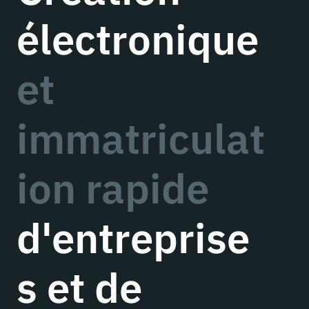
électronique
et
immatriculat
ion rapide
d'entreprise
s et de