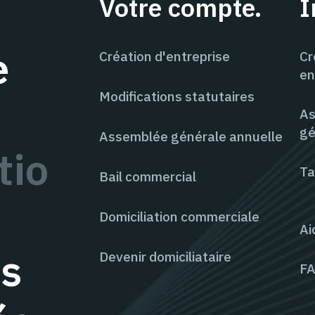
Votre compte.
I
e
Création d'entreprise
Cr
en
Modifications statutaires
As
gé
Assemblée générale annuelle
tio
Ta
Bail commercial
Domiciliation commerciale
Ai
es
Devenir domiciliataire
F