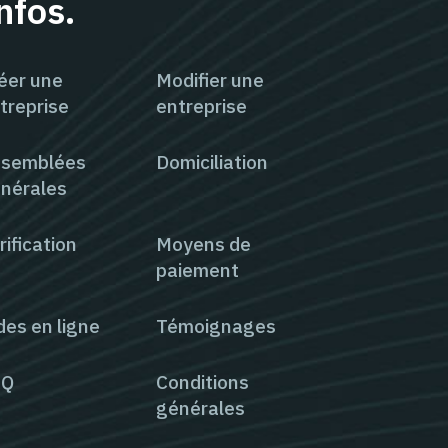
nfos.
éer une
Modifier une
treprise
entreprise
semblées
Domiciliation
nérales
rification
Moyens de
paiement
des en ligne
Témoignages
AQ
Conditions
générales