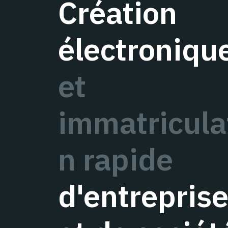
Création
électroniqu
et
immatricula
n rapide
d'entrepris