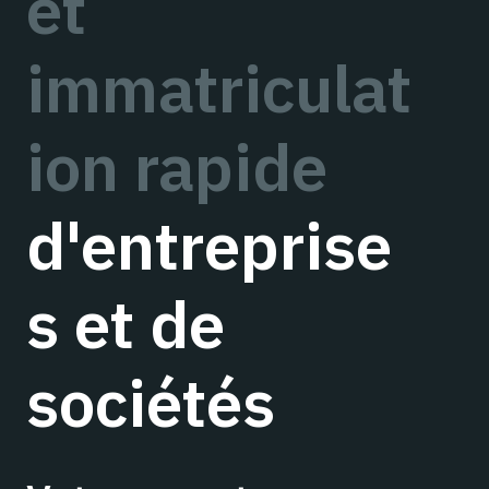
et
immatriculat
ion rapide
d'entreprise
s et de
sociétés