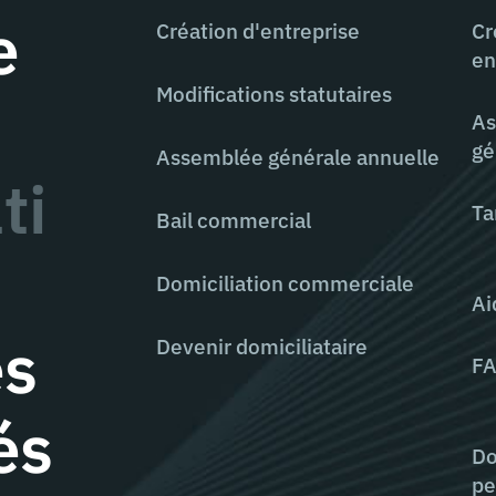
e
Création d'entreprise
Cr
en
Modifications statutaires
As
gé
Assemblée générale annuelle
ti
Ta
Bail commercial
Domiciliation commerciale
Ai
es
Devenir domiciliataire
F
és
Do
pe