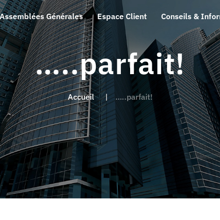
Assemblées Générales
Espace Client
Conseils & Info
…..parfait!
Accueil
…..parfait!