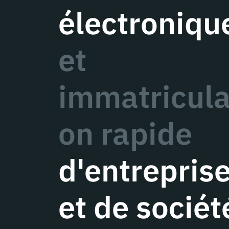
électroniqu
et
immatricula
on rapide
d'entrepris
et de sociét