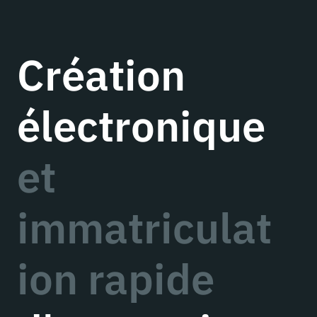
Création
électronique
et
immatriculat
ion rapide