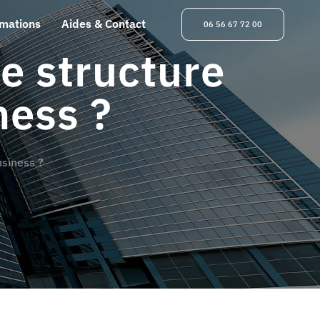
rmations
Aides & Contact
06 56 67 72 00
e structure
ness ?
usiness ?