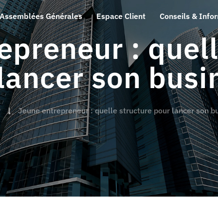
Assemblées Générales
Espace Client
Conseils & Info
epreneur : quell
lancer son busi
Jeune entrepreneur : quelle structure pour lancer son b