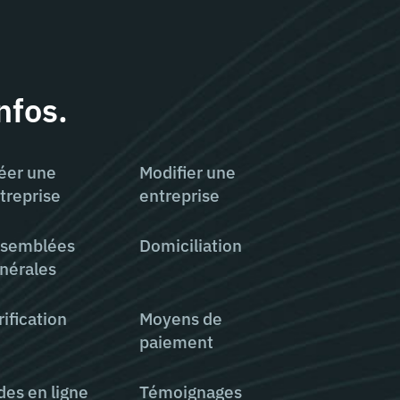
nfos.
éer une
Modifier une
treprise
entreprise
semblées
Domiciliation
nérales
rification
Moyens de
paiement
des en ligne
Témoignages