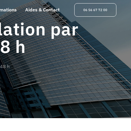
rmations
Aides & Contact
06 56 67 72 00
ation par
8 h
 48 h