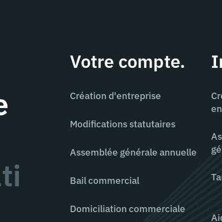
Votre compte.
I
e
Création d'entreprise
Cr
en
Modifications statutaires
As
gé
Assemblée générale annuelle
ti
Ta
Bail commercial
Domiciliation commerciale
Ai