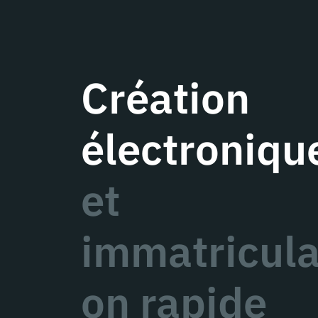
Création
électroniqu
et
immatricula
on rapide