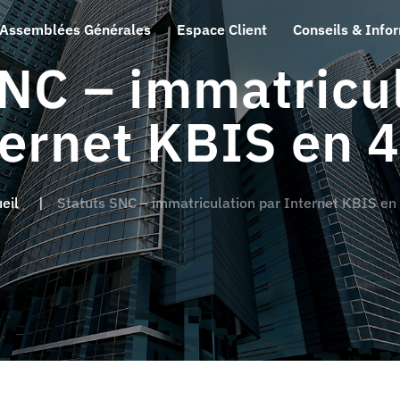
Assemblées Générales
Espace Client
Conseils & Info
SNC – immatricul
ternet KBIS en 4
eil
Statuts SNC – immatriculation par Internet KBIS en