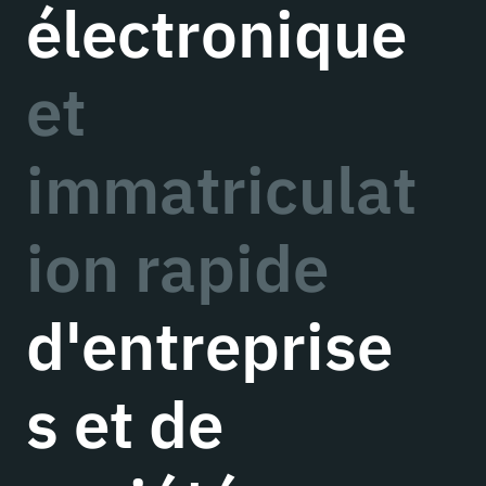
électronique
et
immatriculat
ion rapide
d'entreprise
s et de