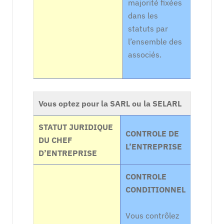
majorité fixées
dans les
statuts par
l’ensemble des
associés.
Vous optez pour la SARL ou la SELARL
STATUT JURIDIQUE
CONTROLE DE
DU CHEF
L’ENTREPRISE
D’ENTREPRISE
CONTROLE
CONDITIONNEL
Vous contrôlez