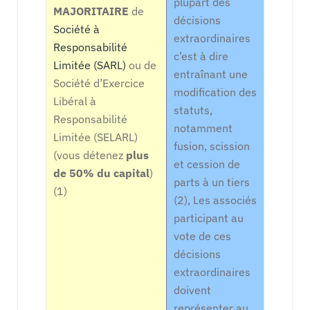
plupart des
MAJORITAIRE
de
décisions
Société à
extraordinaires
Responsabilité
c’est à dire
Limitée (SARL)
ou de
entraînant une
Société d’Exercice
modification des
Libéral à
statuts,
Responsabilité
notamment
Limitée (SELARL)
fusion, scission
(vous détenez
plus
et cession de
de 50% du capital
)
parts à un tiers
(1)
(2), Les associés
participant au
vote de ces
décisions
extraordinaires
doivent
représenter au