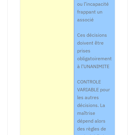
ou l’incapacité
frappant un
associé
Ces décisions
doivent être
prises
obligatoirement
à l’UNANIMITE
CONTROLE
VARIABLE pour
les autres
décisions. La
maîtrise
dépend alors
des règles de