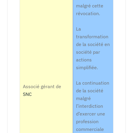
malgré cette
révocation.
La
transformation
de la société en
société par
actions
simplifiée.
La continuation
Associé gérant de
de la société
SNC
malgré
l’interdiction
d’exercer une
profession
commerciale