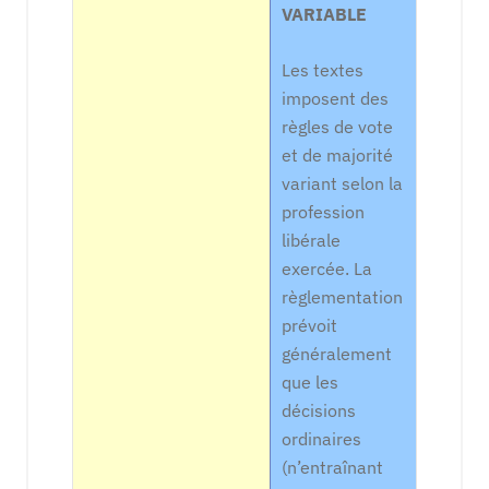
VARIABLE
Les textes
imposent des
règles de vote
et de majorité
variant selon la
profession
libérale
exercée. La
règlementation
prévoit
généralement
que les
décisions
ordinaires
(n’entraînant