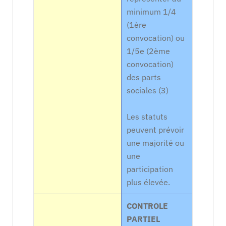
minimum 1/4
(1ère
convocation) ou
1/5e (2ème
convocation)
des parts
sociales (3)
Les statuts
peuvent prévoir
une majorité ou
une
participation
plus élevée.
CONTROLE
PARTIEL