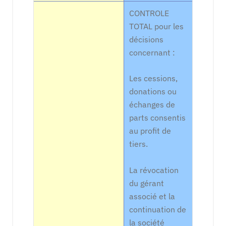
CONTROLE
TOTAL pour les
décisions
concernant :
Les cessions,
donations ou
échanges de
parts consentis
au profit de
tiers.
La révocation
du gérant
associé et la
continuation de
la société