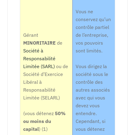
Vous ne
conservez qu’un
contrôle partiel
Gérant
de l’entreprise,
MINORITAIRE
de
vos pouvoirs
Société à
sont limités.
Responsabilité
Limitée (SARL)
ou de
Vous dirigez la
Société d’Exercice
société sous le
Libéral à
contrôle des
Responsabilité
autres associés
Limitée (SELARL)
avec qui vous
devez vous
(vous détenez
50%
entendre.
ou moins du
Cependant, si
capital
) (1)
vous détenez