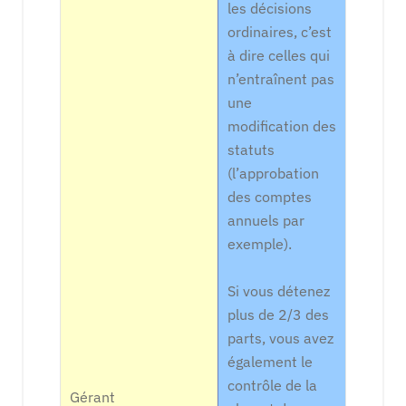
les décisions
ordinaires, c’est
à dire celles qui
n’entraînent pas
une
modification des
statuts
(l’approbation
des comptes
annuels par
exemple).
Si vous détenez
plus de 2/3 des
parts, vous avez
également le
contrôle de la
Gérant