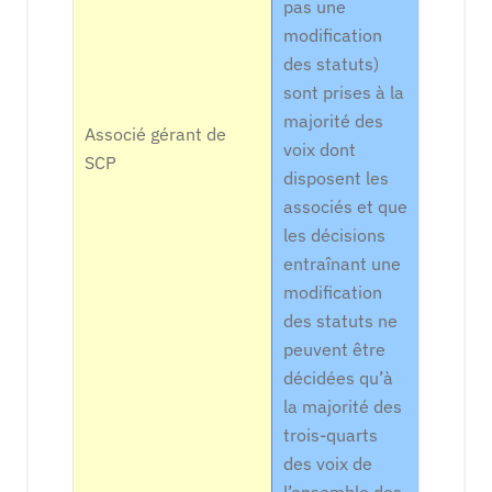
pas une
modification
des statuts)
sont prises à la
majorité des
Associé gérant de
voix dont
SCP
disposent les
associés et que
les décisions
entraînant une
modification
des statuts ne
peuvent être
décidées qu’à
la majorité des
trois-quarts
des voix de