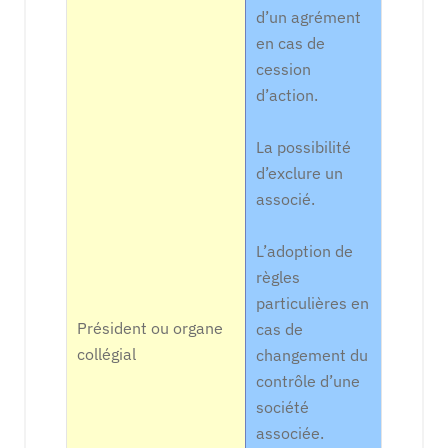
d’un agrément
en cas de
cession
d’action.
La possibilité
d’exclure un
associé.
L’adoption de
règles
particulières en
Président ou organe
cas de
collégial
changement du
contrôle d’une
société
associée.