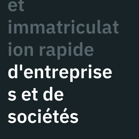
et
immatriculat
ion rapide
d'entreprise
s et de
sociétés