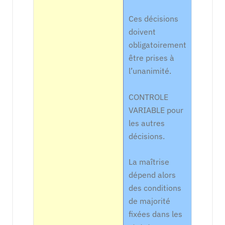
Ces décisions
doivent
obligatoirement
être prises à
l’unanimité.
CONTROLE
VARIABLE pour
les autres
décisions.
La maîtrise
dépend alors
des conditions
de majorité
fixées dans les