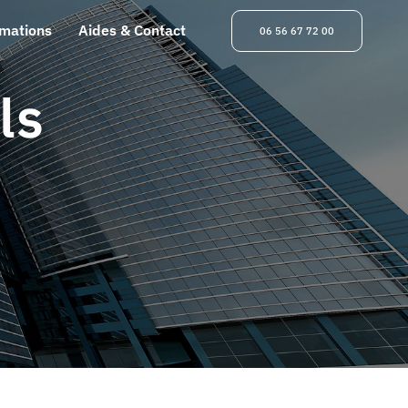
rmations
Aides & Contact
06 56 67 72 00
ls