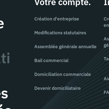
Votre compte.
I
e
Création d'entreprise
Cr
en
Modifications statutaires
As
gé
Assemblée générale annuelle
ti
Ta
Bail commercial
Domiciliation commerciale
Ai
es
Devenir domiciliataire
F