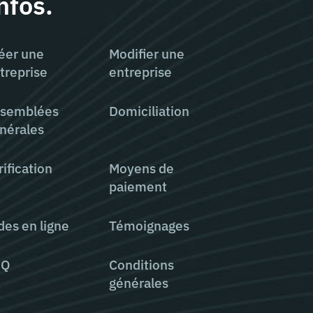
nfos.
éer une
Modifier une
treprise
entreprise
semblées
Domiciliation
nérales
rification
Moyens de
paiement
des en ligne
Témoignages
AQ
Conditions
générales