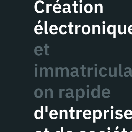
Création
électroniqu
et
immatricula
on rapide
d'entrepris