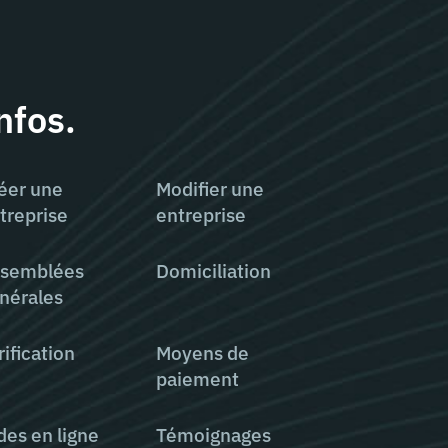
nfos.
éer une
Modifier une
treprise
entreprise
semblées
Domiciliation
nérales
rification
Moyens de
paiement
des en ligne
Témoignages