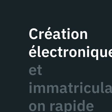
Création
électroniqu
et
immatricula
on rapide