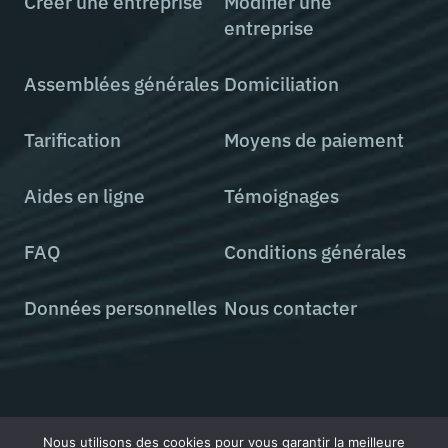
Créer une entreprise
Modifier une
entreprise
Assemblées générales
Domiciliation
Tarification
Moyens de paiement
Aides en ligne
Témoignages
FAQ
Conditions générales
Données personnelles
Nous contacter
Tous droits réservés © 2000 - 2026 StatutsOnLine
Nous utilisons des cookies pour vous garantir la meilleure