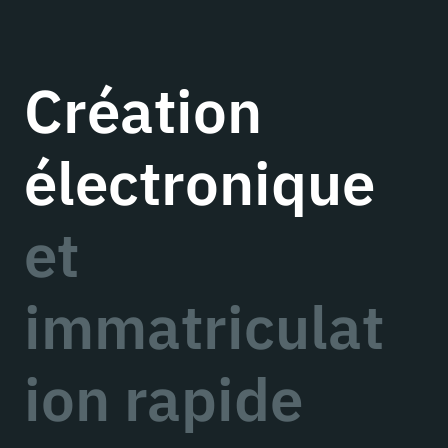
Création
électronique
et
immatriculat
ion rapide