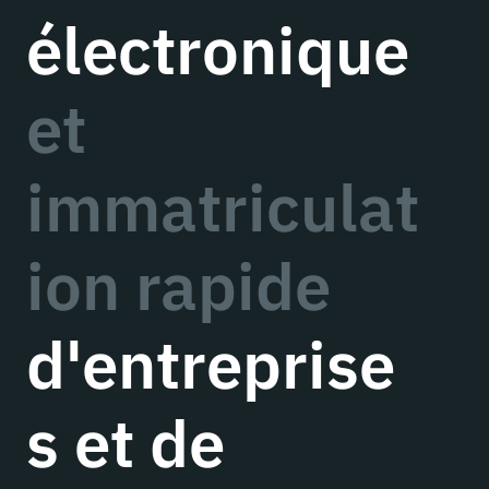
électronique
et
immatriculat
ion rapide
d'entreprise
s et de