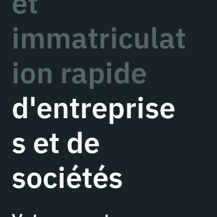
et
immatriculat
ion rapide
d'entreprise
s et de
sociétés