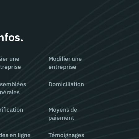
nfos.
éer une
Modifier une
treprise
entreprise
semblées
Domiciliation
nérales
rification
Moyens de
paiement
des en ligne
Témoignages