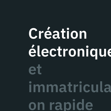
Création
électroniqu
et
immatricula
on rapide