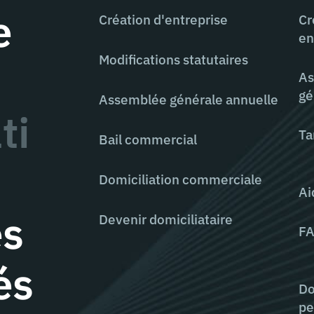
e
Création d'entreprise
Cr
en
Modifications statutaires
As
gé
Assemblée générale annuelle
ti
Ta
Bail commercial
Domiciliation commerciale
Ai
es
Devenir domiciliataire
F
és
Do
pe