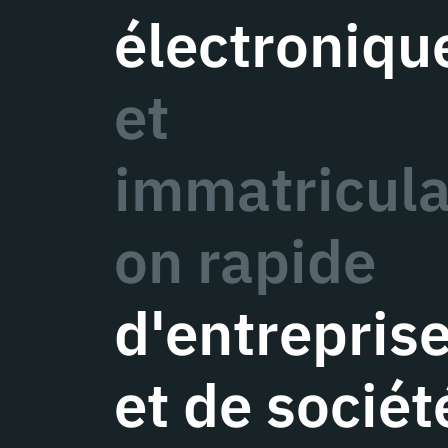
électroniqu
et
immatricula
on rapide
d'entrepris
et de sociét