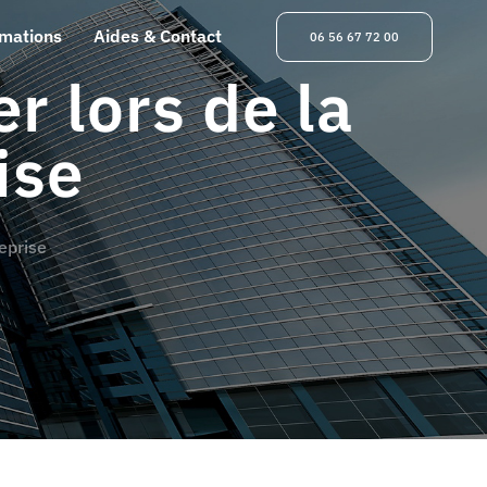
rmations
Aides & Contact
06 56 67 72 00
r lors de la
ise
reprise