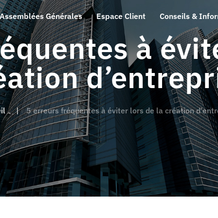
Assemblées Générales
Espace Client
Conseils & Info
réquentes à évite
éation d’entrepr
il
5 erreurs fréquentes à éviter lors de la création d’ent